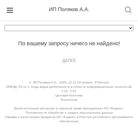
ИП Поляков А.А.
По вашему запросу ничего не найдено!
ДАЛЕЕ
©
ИП Поляков А.А.
, 2026, v2.12.20 revision: 67b0ca1b
ОКВЭД: 63.11.1, Коды видов деятельности в области информационных технологий:
1.01, 3.01
Ценовая политика
Технологии
Исключительные авторские и смежные права принадлежат АО «Кодекс».
Положение по обработке и защите персональных данных
Справка о регистрации продуктов АО «Кодекс» в Реестре российского программного
обеспечения