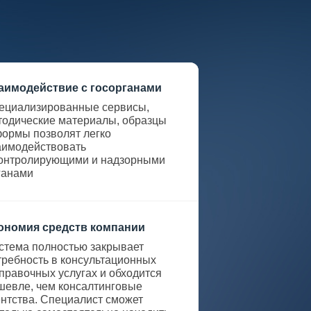
аимодействие с госорганами
ециализированные сервисы,
тодические материалы, образцы
формы позволят легко
аимодействовать
контролирующими и надзорными
ганами
ономия средств компании
стема полностью закрывает
требность в консультационных
справочных услугах и обходится
шевле, чем консалтинговые
ентства. Специалист сможет