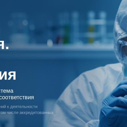
я.
ия
стема
соответствия
ний к деятельности
 том числе аккредитованных