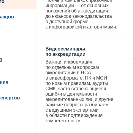
Полный комплекс справочной
ло
информации — от основных
положений об аккредитации
до нюансов законодательства
разцов
в доступной форме
с инфографикой и алгоритмами.
Видеосеминары
по аккредитации
й
Важная информация
по отдельным вопросам
аккредитации в НСА
в видеоформате: ПК и МСИ
ния
по новым правилам, аудиты
СМК, часто встречающиеся
ошибки в деятельности
кспертов
аккредитованных лиц и другие
и
важные вопросы разбираем
с ведущими экспертами
в области подтверждения
компетентности.