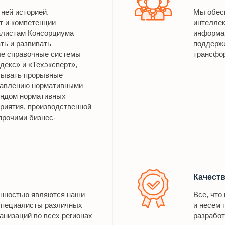
тней историей.
Мы обес
т и компетенции
интелле
алистам Консорциума
информац
ть и развивать
поддерж
е справочные системы
трансфор
декс» и «Техэксперт»,
тывать прорывные
равлению нормативными
ондом нормативных
риятия, производственной
прочими бизнес-
Качест
енностью являются наши
Все, что
специалисты различных
и несем 
анизаций во всех регионах
разработ