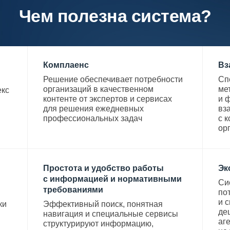
Чем полезна система?
Комплаенс
Вз
Решение обеспечивает потребности
Сп
организаций в качественном
ме
екс
контенте от экспертов и сервисах
и 
для решения ежедневных
вз
профессиональных задач
с 
ор
Простота и удобство работы
Эк
с информацией и нормативными
Си
требованиями
по
и 
ки
Эффективный поиск, понятная
де
навигация и специальные сервисы
аг
структурируют информацию,