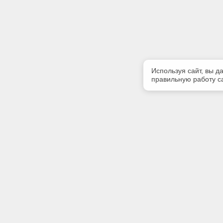
Используя сайт, вы д
правильную работу са
Полезная информация
Контакт
Контакты
Телефон
+7900565
E-mail:
info@kod
Адрес: