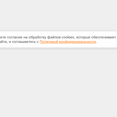
аете согласие на обработку файлов сооkiеs, которые обеспечивают
йта, и соглашаетесь с
Политикой конфиденциальности
.
ная информация
Сервисы
:
Специализированные онлайн-
издания
3747
Регулярная новостная рассылка
eks39.ru
Служба поддержки пользователей
«Кодекс» и «Техэксперт»