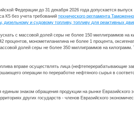
сийской Федерации до 31 декабря 2026 года допускается выпуск
са К5 без учета требований
технического регламента Таможенно
 дизельному и судовому топливу, топливу для реактивных двига
ускать с массовой долей серы не более 150 миллиграммов на к
2 процентов, монометиланилина не более 1 процента, оксигенат
ассовой долей серы не более 350 миллиграммов на килограмм. 
оплива вправе осуществлять лица (нефтеперерабатывающие за
ершающего операции по переработке нефтяного сырья в соответ
 единым знаком обращения продукции на рынке Евразийского э
риториях других государств - членов Евразийского экономичес