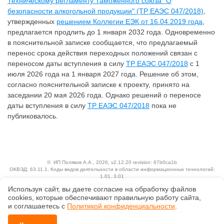
Техническому регламенту Таможенного союза "О
безопасности алкогольной продукции" (ТР ЕАЭС 047/2018)
,
утвержденных
решением Коллегии ЕЭК от 16.04.2019 года
,
предлагается продлить до 1 января 2032 года. Одновременно
в пояснительной записке сообщается, что предлагаемый
перенос срока действия переходных положений связан с
переносом даты вступления в силу
ТР ЕАЭС 047/2018
с 1
июля 2026 года на 1 января 2027 года. Решение об этом,
согласно пояснительной записке к проекту, принято на
заседании 20 мая 2026 года. Однако решений о переносе
даты вступления в силу
ТР ЕАЭС 047/2018
пока не
публиковалось.
©
ИП Поляков А.А.
, 2026, v2.12.20 revision: 67b0ca1b
ОКВЭД: 63.11.1, Коды видов деятельности в области информационных технологий:
1.01, 3.01
Ценовая политика
Используя сайт, вы даете согласие на обработку файлов
Технологии
сооkiеs, которые обеспечивают правильную работу сайта,
Исключительные авторские и смежные права принадлежат АО «Кодекс».
и соглашаетесь с
Политикой конфиденциальности
.
Положение по обработке и защите персональных данных
Справка о регистрации продуктов АО «Кодекс» в Реестре российского программного