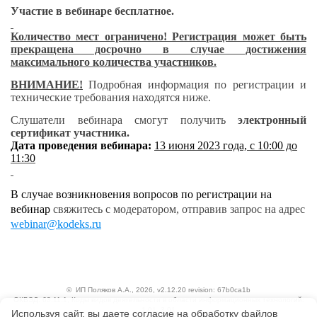
Участие в вебинаре бесплатное.
Количество мест ограничено! Регистрация может быть
прекращена досрочно в случае достижения
максимального количества участников.
ВНИМАНИЕ!
Подробная информация по регистрации и
технические требования находятся ниже.
Слушатели вебинара смогут получить
электронный
сертификат участника.
Дата проведения вебинара:
13 июня 2023 года, с 10:00 до
11:30
В случае возникновения вопросов по регистрации на
вебинар
свяжитесь с модератором, отправив запрос на адрес
webinar
@kodeks.ru
©
ИП Поляков А.А.
, 2026, v2.12.20 revision: 67b0ca1b
ОКВЭД: 63.11.1, Коды видов деятельности в области информационных технологий:
1.01, 3.01
Используя сайт, вы даете согласие на обработку файлов